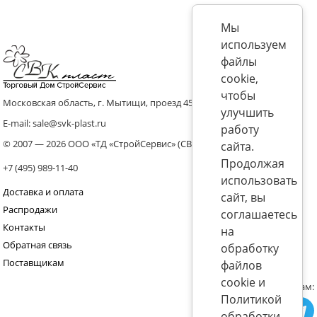
Мы
используем
файлы
cookie,
чтобы
Московская область, г. Мытищи, проезд 4536 владение 8, стр.10
улучшить
E-mail: sale@svk-plast.ru
работу
© 2007 — 2026 ООО «ТД «СтройСервис» (СВК)
сайта.
Продолжая
+7 (495) 989-11-40
использовать
Доставка и оплата
сайт, вы
Распродажи
соглашаетесь
Контакты
на
Обратная связь
обработку
Поставщикам
файлов
cookie и
Присоединяйтесь к нам:
Политикой
обработки