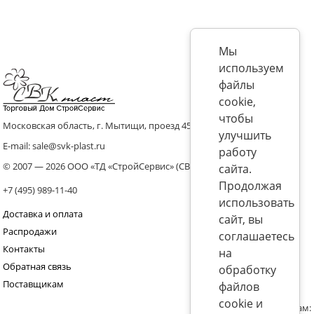
Мы
используем
файлы
cookie,
чтобы
Московская область, г. Мытищи, проезд 4536 владение 8, стр.10
улучшить
E-mail: sale@svk-plast.ru
работу
© 2007 — 2026 ООО «ТД «СтройСервис» (СВК)
сайта.
Продолжая
+7 (495) 989-11-40
использовать
Доставка и оплата
сайт, вы
Распродажи
соглашаетесь
Контакты
на
Обратная связь
обработку
Поставщикам
файлов
cookie и
Присоединяйтесь к нам: