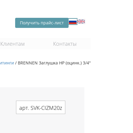
Получить прайс-лист
Клиентам
Контакты
итинги
/
BRENNEN Заглушка НР (оцинк.) 3/4"
арт. SVK-CIZM20z