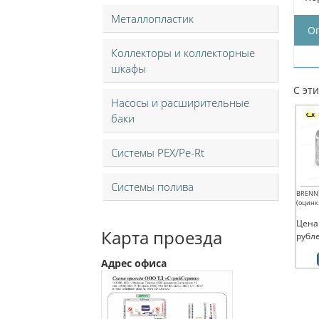
Металлопластик
О
Коллекторы и коллекторные
шкафы
С эт
Насосы и расширительные
баки
Системы PEX/Pe-Rt
Системы полива
BRENNE
(оцинк.
Цена
Карта проезда
рубл
Адрес офиса