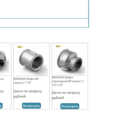
BRENNEN Муфта
ина
BRENNEN Муфта ВР
переходная ВР (оцинк.) 1
(оцинк.) 1 1/4"
1/2"х1/2"
су
Цена по запросу
Цена по запросу
рублей
рублей
ть
Посмотреть
Посмотреть