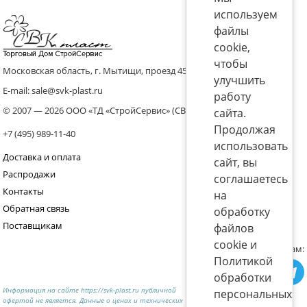
используем
файлы
cookie,
чтобы
Московская область, г. Мытищи, проезд 4536 владение 8, стр.10
улучшить
E-mail: sale@svk-plast.ru
работу
© 2007 — 2026 ООО «ТД «СтройСервис» (СВК)
сайта.
Продолжая
+7 (495) 989-11-40
использовать
Доставка и оплата
сайт, вы
Распродажи
соглашаетесь
Контакты
на
Обратная связь
обработку
Поставщикам
файлов
cookie и
Присоединяйтесь к нам:
Политикой
обработки
Информация на сайте https://svk-plast.ru публичной
персональных
офертой не является. Данные о ценах и технических