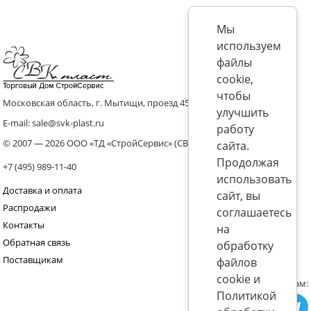
Мы
используем
файлы
cookie,
чтобы
Московская область, г. Мытищи, проезд 4536 владение 8, стр.10
улучшить
E-mail: sale@svk-plast.ru
работу
© 2007 — 2026 ООО «ТД «СтройСервис» (СВК)
сайта.
Продолжая
+7 (495) 989-11-40
использовать
Доставка и оплата
сайт, вы
Распродажи
соглашаетесь
Контакты
на
Обратная связь
обработку
Поставщикам
файлов
cookie и
Присоединяйтесь к нам:
Политикой