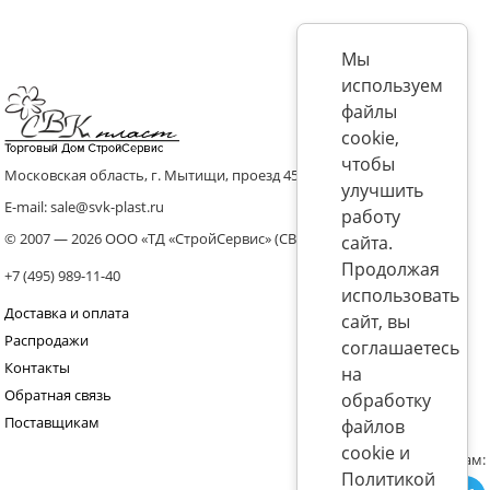
Мы
используем
файлы
cookie,
чтобы
Московская область, г. Мытищи, проезд 4536 владение 8, стр.10
улучшить
E-mail: sale@svk-plast.ru
работу
© 2007 — 2026 ООО «ТД «СтройСервис» (СВК)
сайта.
Продолжая
+7 (495) 989-11-40
использовать
Доставка и оплата
сайт, вы
Распродажи
соглашаетесь
Контакты
на
Обратная связь
обработку
Поставщикам
файлов
cookie и
Присоединяйтесь к нам:
Политикой