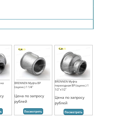
BRENNEN Муфта
ина
BRENNEN Муфта ВР
переходная ВР (оцинк.) 1
(оцинк.) 1 1/4"
1/2"х1/2"
су
Цена по запросу
Цена по запросу
рублей
рублей
ть
Посмотреть
Посмотреть