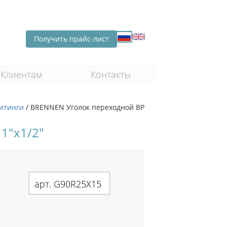
Получить прайс-лист
Клиентам
Контакты
итинги
/
BRENNEN Уголок переходной ВР
1"х1/2"
арт. G90R25X15