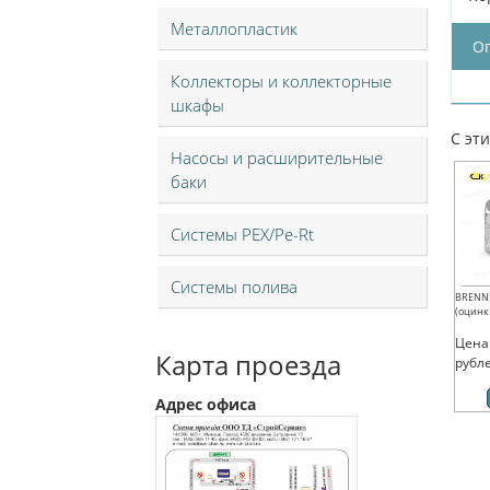
Металлопластик
О
Коллекторы и коллекторные
шкафы
С эт
Насосы и расширительные
баки
Системы PEX/Pe-Rt
Системы полива
BRENNE
(оцинк.
Цена
Карта проезда
рубл
Адрес офиса