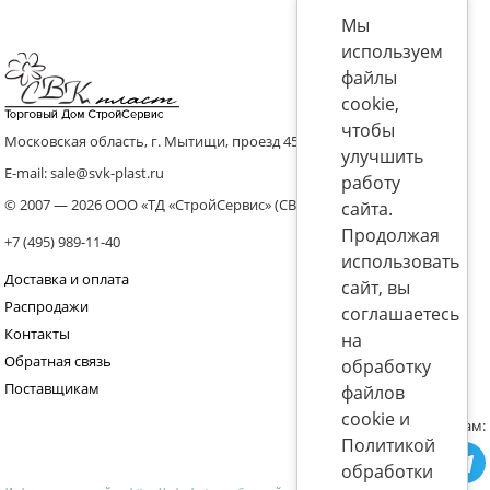
Мы
используем
файлы
cookie,
чтобы
Московская область, г. Мытищи, проезд 4536 владение 8, стр.10
улучшить
E-mail: sale@svk-plast.ru
работу
© 2007 — 2026 ООО «ТД «СтройСервис» (СВК)
сайта.
Продолжая
+7 (495) 989-11-40
использовать
Доставка и оплата
сайт, вы
Распродажи
соглашаетесь
Контакты
на
Обратная связь
обработку
Поставщикам
файлов
cookie и
Присоединяйтесь к нам:
Политикой
обработки