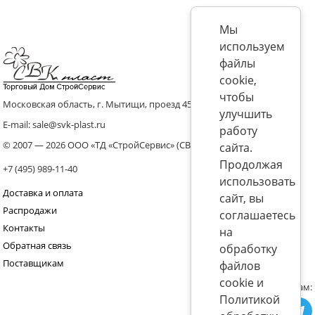
Мы
используем
файлы
cookie,
чтобы
Московская область, г. Мытищи, проезд 4536 владение 8, стр.10
улучшить
E-mail: sale@svk-plast.ru
работу
© 2007 — 2026 ООО «ТД «СтройСервис» (СВК)
сайта.
Продолжая
+7 (495) 989-11-40
использовать
Доставка и оплата
сайт, вы
Распродажи
соглашаетесь
Контакты
на
Обратная связь
обработку
Поставщикам
файлов
cookie и
Присоединяйтесь к нам:
Политикой