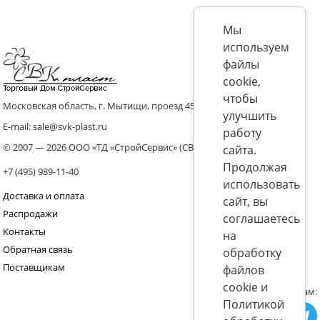
Мы
используем
файлы
cookie,
чтобы
Московская область, г. Мытищи, проезд 4536 владение 8, стр.10
улучшить
E-mail: sale@svk-plast.ru
работу
© 2007 — 2026 ООО «ТД «СтройСервис» (СВК)
сайта.
Продолжая
+7 (495) 989-11-40
использовать
Доставка и оплата
сайт, вы
Распродажи
соглашаетесь
Контакты
на
Обратная связь
обработку
Поставщикам
файлов
cookie и
Присоединяйтесь к нам:
Политикой