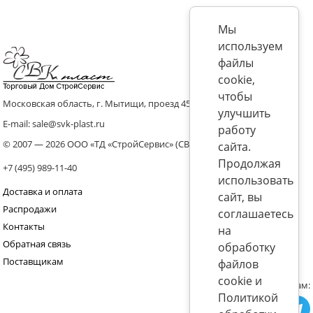
Мы
используем
файлы
cookie,
чтобы
Московская область, г. Мытищи, проезд 4536 владение 8, стр.10
улучшить
E-mail: sale@svk-plast.ru
работу
© 2007 — 2026 ООО «ТД «СтройСервис» (СВК)
сайта.
Продолжая
+7 (495) 989-11-40
использовать
Доставка и оплата
сайт, вы
Распродажи
соглашаетесь
Контакты
на
Обратная связь
обработку
Поставщикам
файлов
cookie и
Присоединяйтесь к нам:
Политикой