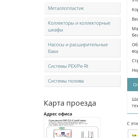
Металлопластик
Ко
Ве
Коллекторы и коллекторные
Ма
шкафы
бе
Насосы и расширительные
Об
баки
во
Ст
Системы PEX/Pe-Rt
Но
Системы полива
О
Ша
Карта проезда
те
Адрес офиса
С эт