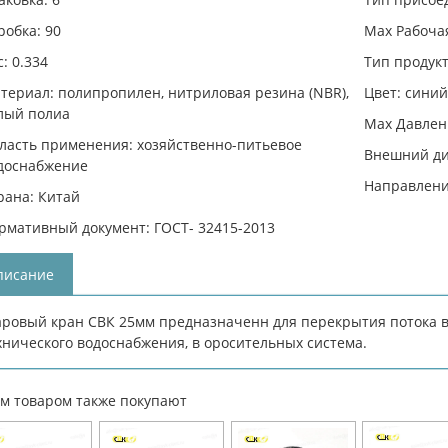
робка: 90
Max Рабочая
с: 0.334
Тип продук
териал: полипропилен, нитриловая резина (NBR),
Цвет: сини
лый полиа
Max Давлени
ласть применения: хозяйственно-питьевое
Внешний ди
доснабжение
Направлени
рана: Китай
рмативный документ: ГОСТ- 32415-2013
писание
ровый кран СВК 25мм предназначенн для перекрытия потока в
хнического водоснабжения, в оросительных система.
им товаром также покупают