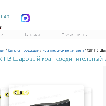
11 40
ии
Каталог
Прайс-листы
ная
/
Каталог продукции
/
Компрессионые фитинги
/
СВК ПЭ Ша
К ПЭ Шаровый кран соединительный 