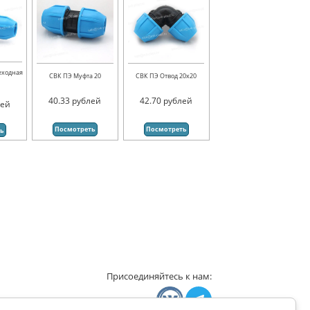
еходная
СВК ПЭ Муфта 20
СВК ПЭ Отвод 20х20
40.33
рублей
42.70
рублей
лей
Посмотреть
Посмотреть
ть
Присоединяйтесь к нам: