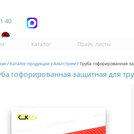
11 40
ии
Каталог
Прайс-листы
ная
/
Каталог продукции
/
Альтстрим
/
Труба гофорированная за
уба гофорированная защитная для тру