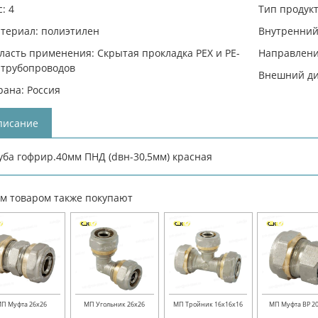
: 4
Тип продукт
териал: полиэтилен
Внутренний 
ласть применения: Скрытая прокладка PEX и PE-
Направлени
 трубопроводов
Внешний ди
рана: Россия
писание
уба гофрир.40мм ПНД (dвн-30,5мм) красная
им товаром также покупают
П Муфта 26х26
МП Угольник 26х26
МП Тройник 16х16х16
МП Муфта ВР 20