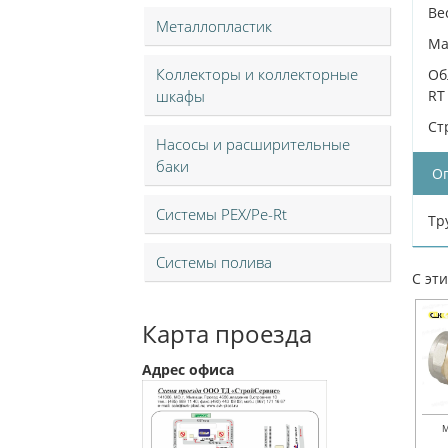
Вес
Металлопластик
Ма
Коллекторы и коллекторные
Об
шкафы
RT
Ст
Насосы и расширительные
баки
О
Системы PEX/Pe-Rt
Тр
Системы полива
С эт
Карта проезда
Адрес офиса
М