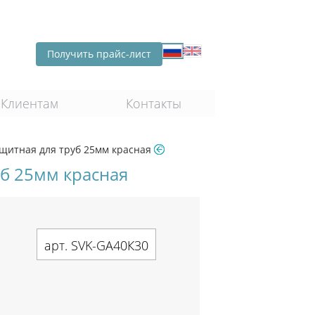
Получить прайс-лист
Клиентам
Контакты
щитная для труб 25мм красная
б 25мм красная
арт. SVK-GA40К30