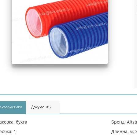
актеристики
Документы
аковка: бухта
Бренд: Alts
робка: 1
Длинна, м: 