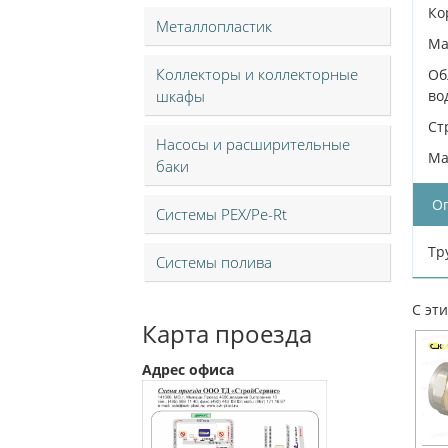
Ко
Металлопластик
Ма
Коллекторы и коллекторные
Об
шкафы
во
Ст
Насосы и расширительные
Ma
баки
О
Системы PEX/Pe-Rt
Тр
Системы полива
С эт
Карта проезда
Адрес офиса