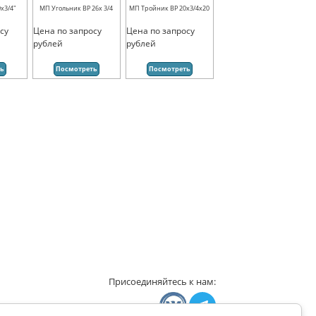
х3/4"
МП Угольник ВР 26х 3/4
МП Тройник ВР 20х3/4х20
су
Цена по запросу
Цена по запросу
рублей
рублей
ть
Посмотреть
Посмотреть
Присоединяйтесь к нам: