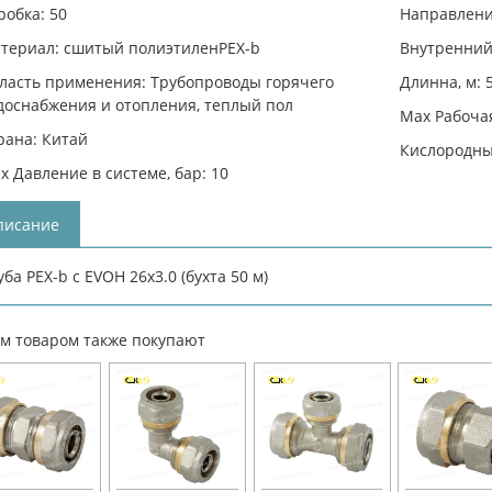
робка: 50
Направлени
териал: сшитый полиэтиленPEX-b
Внутренний 
ласть применения: Трубопроводы горячего
Длинна, м: 
доснабжения и отопления, теплый пол
Max Рабочая
рана: Китай
Кислородны
x Давление в системе, бар: 10
писание
уба PEX-b с EVOH 26х3.0 (бухта 50 м)
им товаром также покупают