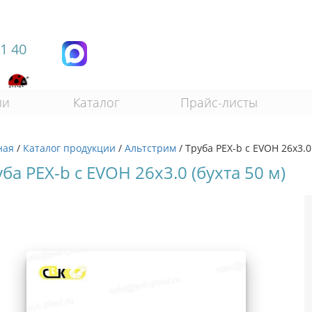
11 40
ии
Каталог
Прайс-листы
ная
/
Каталог продукции
/
Альтстрим
/
Труба PEX-b с EVOH 26х3.0
ба PEX-b с EVOH 26х3.0 (бухта 50 м)