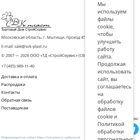
Мы
используем
файлы
cookie,
чтобы
Московская область, г. Мытищи, проезд 4536 владение 8, стр.10
улучшить
E-mail: sale@svk-plast.ru
работу
© 2007 — 2026 ООО «ТД «СтройСервис» (СВК)
сайта.
Продолжая
+7 (495) 989-11-40
использовать
Доставка и оплата
сайт, вы
Распродажи
соглашаетесь
Контакты
на
Обратная связь
обработку
Поставщикам
файлов
cookie и
Присоединяйтесь к нам:
Политикой
обработки
Информация на сайте https://svk-plast.ru публичной
персональных