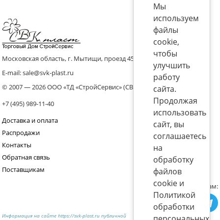
Мы
используем
файлы
cookie,
чтобы
Московская область, г. Мытищи, проезд 4536 владение 8, стр.10
улучшить
E-mail: sale@svk-plast.ru
работу
© 2007 — 2026 ООО «ТД «СтройСервис» (СВК)
сайта.
Продолжая
+7 (495) 989-11-40
использовать
Доставка и оплата
сайт, вы
Распродажи
соглашаетесь
Контакты
на
Обратная связь
обработку
Поставщикам
файлов
cookie и
Присоединяйтесь к нам:
Политикой
обработки
Информация на сайте https://svk-plast.ru публичной
персональных