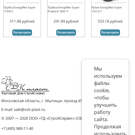
Трубка Energoflex Super
Трубка Energoflex Super
Рулон Energoflex Super
110/9-2
Protect K 18/4-11
13/1,0-7
311.08
рублей
291.89
рублей
533.18
рублей
Посмотреть
Посмотреть
Посмотреть
Мы
используем
файлы
cookie,
чтобы
Московская область, г. Мытищи, проезд 4536 владение 8, стр.10
улучшить
E-mail: sale@svk-plast.ru
работу
© 2007 — 2026 ООО «ТД «СтройСервис» (СВК)
сайта.
Продолжая
+7 (495) 989-11-40
использовать