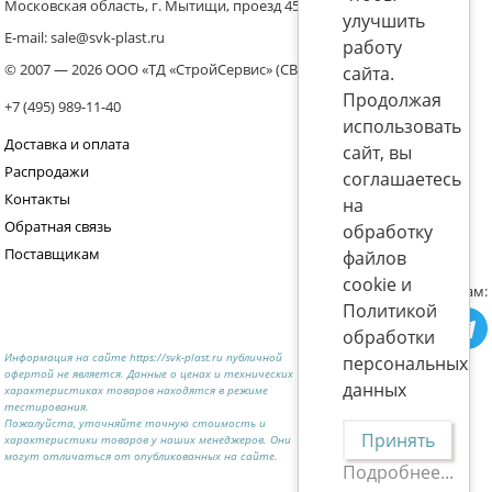
Московская область, г. Мытищи, проезд 4536 владение 8, стр.10
улучшить
E-mail: sale@svk-plast.ru
работу
© 2007 — 2026 ООО «ТД «СтройСервис» (СВК)
сайта.
Продолжая
+7 (495) 989-11-40
использовать
Доставка и оплата
сайт, вы
Распродажи
соглашаетесь
Контакты
на
Обратная связь
обработку
Поставщикам
файлов
cookie и
Присоединяйтесь к нам:
Политикой
обработки
Информация на сайте https://svk-plast.ru публичной
персональных
офертой не является. Данные о ценах и технических
данных
характеристиках товаров находятся в режиме
тестирования.
Пожалуйста, уточняйте точную стоимость и
Принять
характеристики товаров у наших менеджеров. Они
могут отличаться от опубликованных на сайте.
Подробнее...