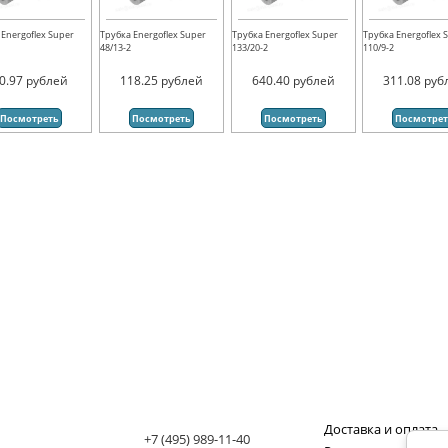
 Energoflex Super
Трубка Energoflex Super
Трубка Energoflex Super
Трубка Energoflex 
48/13-2
133/20-2
110/9-2
0.97
рублей
118.25
рублей
640.40
рублей
311.08
руб
Посмотреть
Посмотреть
Посмотреть
Посмотре
Доставка и оплата
+7 (495) 989-11-40