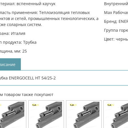
териал: вспененный каучук
Внутренний 
ласть применения: Теплоизоляция тепловых
Max Рабочая
нктов и сетей, промышленных технологических, а
Бренд: ENE
кже соларных систем.
Группа горю
рана: Италия
Цвет: черн
п продукта: Трубка
лщина, мм: 25
писание
убка ENERGOCELL HT 54/25-2
им товаром также покупают