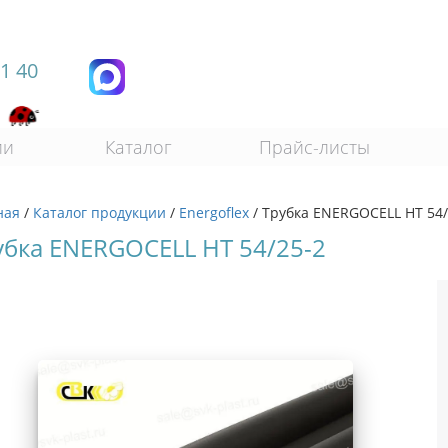
11 40
ии
Каталог
Прайс-листы
ная
/
Каталог продукции
/
Energoflex
/
Трубка ENERGOCELL HT 54
убка ENERGOCELL HT 54/25-2