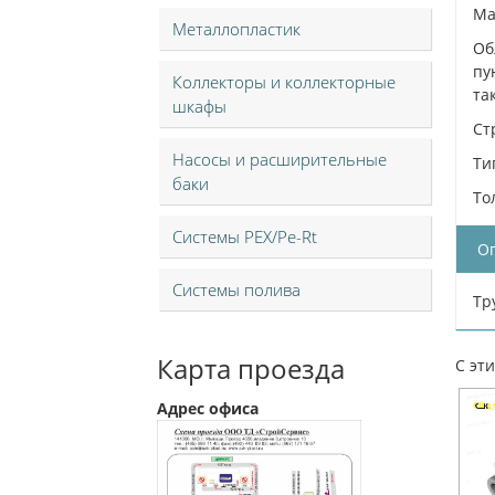
Ма
Металлопластик
Об
пу
Коллекторы и коллекторные
та
шкафы
Ст
Насосы и расширительные
Ти
баки
То
Системы PEX/Pe-Rt
О
Системы полива
Тр
Карта проезда
С эт
Адрес офиса