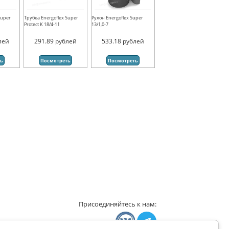
Super
Трубка Energoflex Super
Рулон Energoflex Super
Protect K 18/4-11
13/1,0-7
лей
291.89
рублей
533.18
рублей
ть
Посмотреть
Посмотреть
Присоединяйтесь к нам: