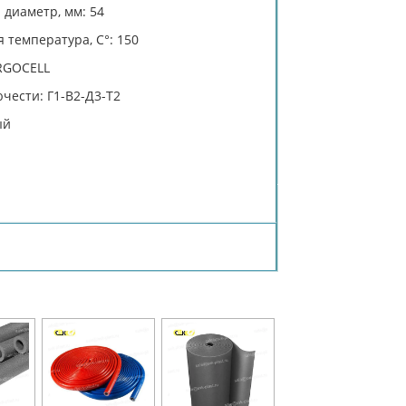
диаметр, мм: 54
 температура, C°: 150
RGOCELL
чести: Г1-В2-Д3-Т2
ый