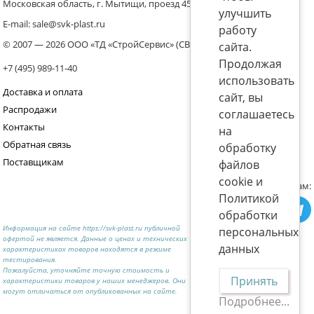
Московская область, г. Мытищи, проезд 4536 владение 8, стр.10
улучшить
E-mail: sale@svk-plast.ru
работу
© 2007 — 2026 ООО «ТД «СтройСервис» (СВК)
сайта.
Продолжая
+7 (495) 989-11-40
использовать
Доставка и оплата
сайт, вы
Распродажи
соглашаетесь
Контакты
на
Обратная связь
обработку
Поставщикам
файлов
cookie и
Присоединяйтесь к нам:
Политикой
обработки
Информация на сайте https://svk-plast.ru публичной
персональных
офертой не является. Данные о ценах и технических
данных
характеристиках товаров находятся в режиме
тестирования.
Пожалуйста, уточняйте точную стоимость и
Принять
характеристики товаров у наших менеджеров. Они
могут отличаться от опубликованных на сайте.
Подробнее...