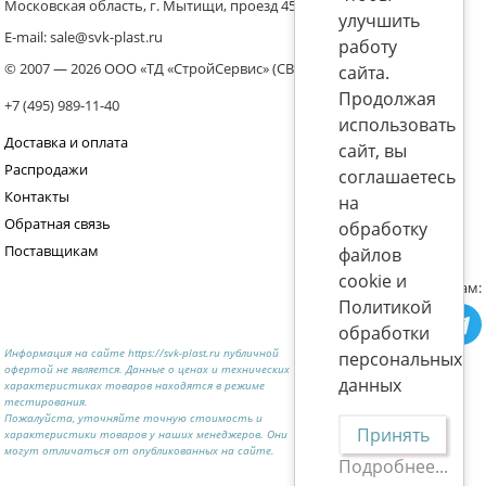
Московская область, г. Мытищи, проезд 4536 владение 8, стр.10
улучшить
E-mail: sale@svk-plast.ru
работу
© 2007 — 2026 ООО «ТД «СтройСервис» (СВК)
сайта.
Продолжая
+7 (495) 989-11-40
использовать
Доставка и оплата
сайт, вы
Распродажи
соглашаетесь
Контакты
на
Обратная связь
обработку
Поставщикам
файлов
cookie и
Присоединяйтесь к нам:
Политикой
обработки
Информация на сайте https://svk-plast.ru публичной
персональных
офертой не является. Данные о ценах и технических
данных
характеристиках товаров находятся в режиме
тестирования.
Пожалуйста, уточняйте точную стоимость и
Принять
характеристики товаров у наших менеджеров. Они
могут отличаться от опубликованных на сайте.
Подробнее...