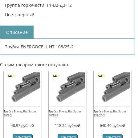
Группа горючести: Г1-В2-Д3-Т2
Цвет: черный
Описание
Трубка ENERGOCELL HT 108/25-2
С этим товаром также покупают
Трубка Energoflex Super
Трубка Energoflex Super
Трубка Energoflex Super
35/6-2
48/13-2
133/20-2
40.97
рублей
118.25
рублей
640.40
рублей
Посмотреть
Посмотреть
Посмотреть