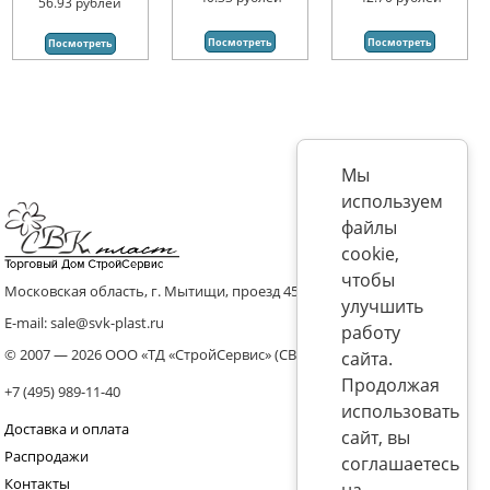
56.93
рублей
Посмотреть
Посмотреть
Посмотреть
Мы
используем
файлы
cookie,
чтобы
Московская область, г. Мытищи, проезд 4536 владение 8, стр.10
улучшить
E-mail: sale@svk-plast.ru
работу
© 2007 — 2026 ООО «ТД «СтройСервис» (СВК)
сайта.
Продолжая
+7 (495) 989-11-40
использовать
Доставка и оплата
сайт, вы
Распродажи
соглашаетесь
Контакты