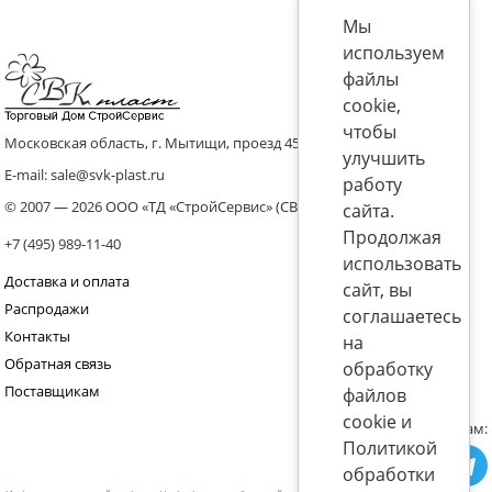
Мы
используем
файлы
cookie,
чтобы
Московская область, г. Мытищи, проезд 4536 владение 8, стр.10
улучшить
E-mail: sale@svk-plast.ru
работу
© 2007 — 2026 ООО «ТД «СтройСервис» (СВК)
сайта.
Продолжая
+7 (495) 989-11-40
использовать
Доставка и оплата
сайт, вы
Распродажи
соглашаетесь
Контакты
на
Обратная связь
обработку
Поставщикам
файлов
cookie и
Присоединяйтесь к нам:
Политикой
обработки