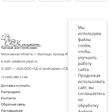
Мы
используем
файлы
cookie,
чтобы
Московская область, г. Мытищи, проезд 4536 владение 8, стр.10
улучшить
E-mail: sale@svk-plast.ru
работу
© 2007 — 2026 ООО «ТД «СтройСервис» (СВК)
сайта.
Продолжая
+7 (495) 989-11-40
использовать
Доставка и оплата
сайт, вы
Распродажи
соглашаетесь
Контакты
на
Обратная связь
обработку
Поставщикам
файлов