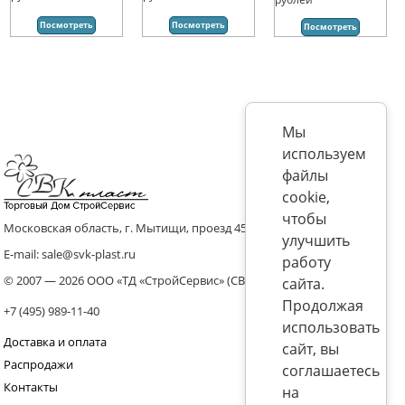
Посмотреть
Посмотреть
Посмотреть
Мы
используем
файлы
cookie,
чтобы
Московская область, г. Мытищи, проезд 4536 владение 8, стр.10
улучшить
E-mail: sale@svk-plast.ru
работу
© 2007 — 2026 ООО «ТД «СтройСервис» (СВК)
сайта.
Продолжая
+7 (495) 989-11-40
использовать
Доставка и оплата
сайт, вы
Распродажи
соглашаетесь
Контакты
на