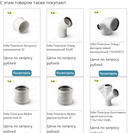
С этим товаром также покупают
Stilte Политрон Отвод с
Stilte Политрон Заглушка
Stilte Политрон Отвод
выходом левый
малошумная 32
малошумный 32х45
малошумный 110x50/87,5
Цена по запросу
Цена по запросу
Цена по запросу
рублей
рублей
рублей
Посмотреть
Посмотреть
Посмотреть
Stilte Политрон Крестовина
Stilte Политрон Муфта
Stilte Политрон Муфта
одноплоскостная
ремонтная 32
двухраструбная 32
110x110x110/45
Цена по запросу
Цена по запросу
Цена по запросу
рублей
рублей
рублей