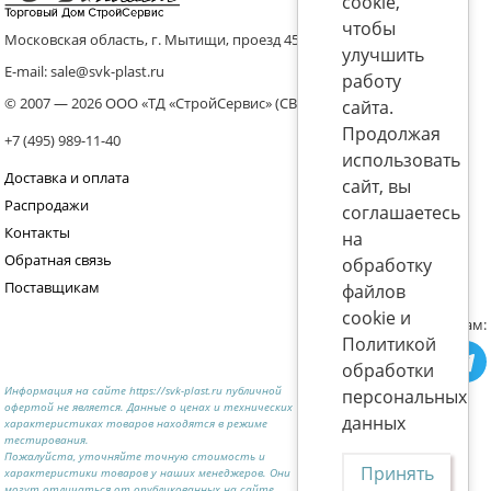
cookie,
чтобы
Московская область, г. Мытищи, проезд 4536 владение 8, стр.10
улучшить
E-mail: sale@svk-plast.ru
работу
© 2007 — 2026 ООО «ТД «СтройСервис» (СВК)
сайта.
Продолжая
+7 (495) 989-11-40
использовать
Доставка и оплата
сайт, вы
Распродажи
соглашаетесь
Контакты
на
Обратная связь
обработку
Поставщикам
файлов
cookie и
Присоединяйтесь к нам:
Политикой
обработки
Информация на сайте https://svk-plast.ru публичной
персональных
офертой не является. Данные о ценах и технических
данных
характеристиках товаров находятся в режиме
тестирования.
Пожалуйста, уточняйте точную стоимость и
Принять
характеристики товаров у наших менеджеров. Они
могут отличаться от опубликованных на сайте.