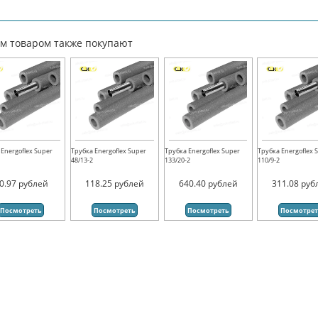
им товаром также покупают
 Energoflex Super
Трубка Energoflex Super
Трубка Energoflex Super
Трубка Energoflex 
48/13-2
133/20-2
110/9-2
0.97
рублей
118.25
рублей
640.40
рублей
311.08
руб
Посмотреть
Посмотреть
Посмотреть
Посмотре