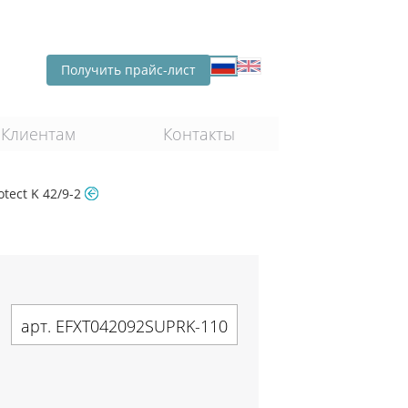
Получить прайс-лист
Клиентам
Контакты
otect K 42/9-2
арт. EFXT042092SUPRK-110