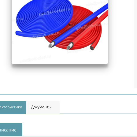
актеристики
Документы
писание