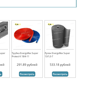
Super
Трубка Energoflex Super
Рулон Energoflex Super
Protect K 18/4-11
13/1,0-7
лей
291.89
рублей
533.18
рублей
ть
Посмотреть
Посмотреть