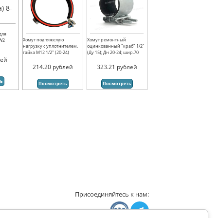
для
Хомут под тяжелую
Хомут ремонтный
 W2
нагрузку с уплотнителем,
оцинкованный "краб" 1/2"
гайка М12 1/2" (20-24)
(Ду 15); Дн 20-24; шир.70
лей
214.20
рублей
323.21
рублей
ть
Посмотреть
Посмотреть
Присоединяйтесь к нам: