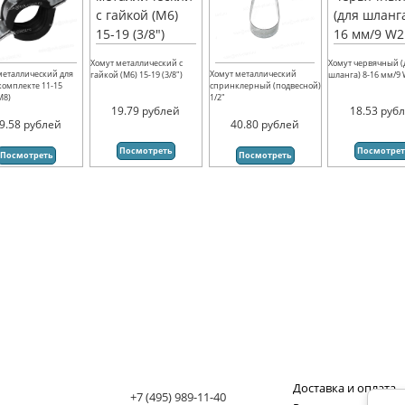
Хомут металлический с
Хомут червячный (
металлический для
Хомут металлический
гайкой (М6) 15-19 (3/8")
шланга) 8-16 мм/9
 комплекте 11-15
спринклерный (подвесной)
(М8)
1/2"
19.79
рублей
18.53
руб
9.58
рублей
40.80
рублей
Посмотреть
Посмотре
Посмотреть
Посмотреть
Доставка и оплата
+7 (495) 989-11-40