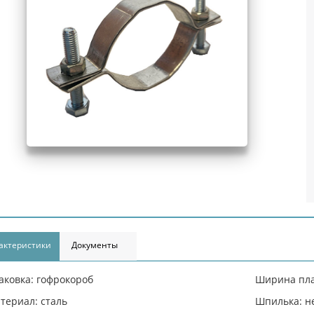
актеристики
Документы
аковка: гофрокороб
Ширина пла
териал: сталь
Шпилька: н