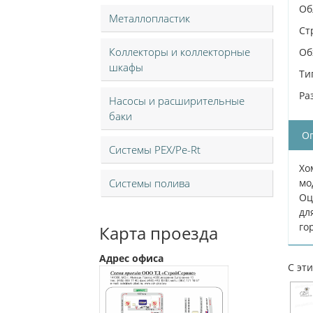
Об
Металлопластик
Ст
Коллекторы и коллекторные
Об
шкафы
Ти
Ра
Насосы и расширительные
баки
О
Системы PEX/Pe-Rt
Хо
Системы полива
мо
Оц
дл
го
Карта проезда
Адрес офиса
С эт