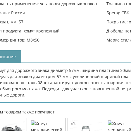
ласть применения: установка дорожных знаков
Толщина пл
рана: Россия
Бренд: СВК
хват, мм: 57
Покрытие: 
п продукта: хомут крепежный
Дюбель: не
змер винтов: М8х50
Марка стали
писание
мут для дорожного знака диаметр 57мм, ширина пластины 30мм
дель для знаков диаметром 57 мм с увеличенной шириной плас
инкованная сталь 08пс гарантирует долговечность, широкая п
я быстрого монтажа. Подходит для участков с повышенной ветр
рные дороги.
им товаром также покупают