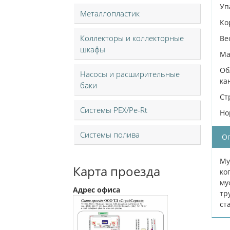
Уп
Металлопластик
Ко
Коллекторы и коллекторные
Вес
шкафы
Ма
Об
Насосы и расширительные
ка
баки
Ст
Системы PEX/Pe-Rt
Но
Системы полива
О
Му
Карта проезда
ко
му
Адрес офиса
тр
ст