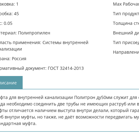
аковка: 1
Max Рабочая
робка: 45
Тип продук
: 0.05
Толщина сте
териал: Полипропилен
Внешний ди
ласть применения: Системы внутренней
Тип присое
нализации
Направлени
рана: Россия
рмативный документ: ГОСТ 32414-2013
писание
фта для внутренней канализации Политрон ду50мм служит для 
гда необходимо соединить две трубы не имеющих раструб или в
фты отличается наличием выступа внутри делали, который га
уб внутри муфты, но также, не даёт возможности передвигать муф
андартная муфта.