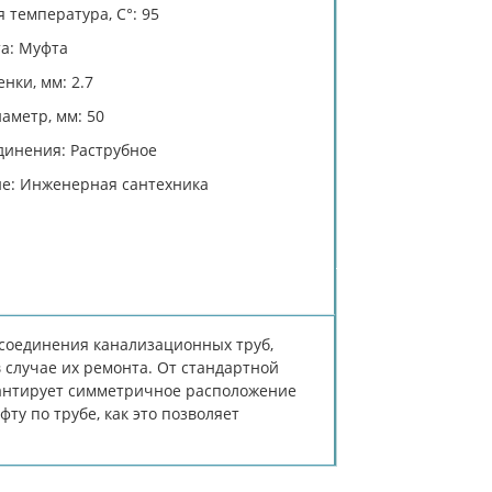
 температура, C°: 95
та: Муфта
нки, мм: 2.7
аметр, мм: 50
динения: Раструбное
е: Инженерная сантехника
соединения канализационных труб,
 случае их ремонта. От стандартной
рантирует симметричное расположение
ту по трубе, как это позволяет