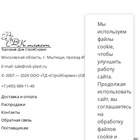
Мы
используем
файлы
cookie,
чтобы
Московская область, г. Мытищи, проезд 4536 владение 8, стр.10
улучшить
E-mail: sale@svk-plast.ru
работу
© 2007 — 2026 ООО «ТД «СтройСервис» (СВК)
сайта.
Продолжая
+7 (495) 989-11-40
использовать
Доставка и оплата
сайт, вы
Распродажи
соглашаетесь
Контакты
на
Обратная связь
обработку
Поставщикам
файлов
cookie и
Присоединяйтесь к нам: