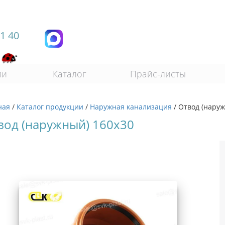
11 40
ии
Каталог
Прайс-листы
ная
/
Каталог продукции
/
Наружная канализация
/
Отвод (нару
вод (наружный) 160х30