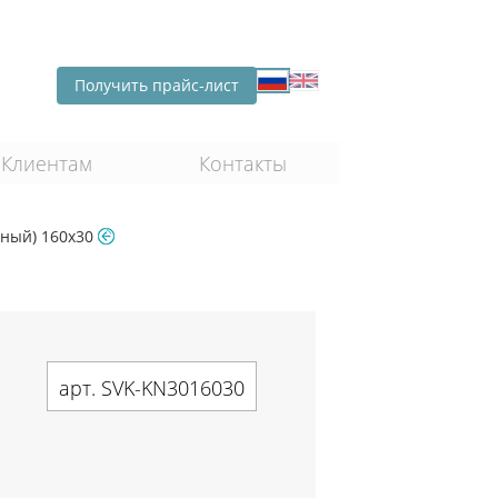
Получить прайс-лист
Клиентам
Контакты
жный) 160х30
арт. SVK-KN3016030