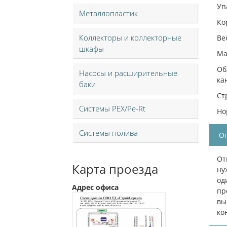
Уп
Металлопластик
Ко
Коллекторы и коллекторные
Вес
шкафы
Ма
Об
Насосы и расширительные
ка
баки
Ст
Системы PEX/Pe-Rt
Но
Системы полива
О
От
Карта проезда
ну
од
Адрес офиса
пр
вы
ко