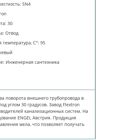
есткость: SN4
ron
та: 30
а: Отвод
 температура, C°: 95
жевый
е: Инженерная сантехника
ва поворота внешнего трубопровода в
 углом 30 градусов. Завод Flextron
зводителей канализационных систем. На
дование ENGEL Австрия. Продукция
авления мела, что позволяет получать