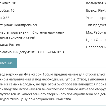
аковка: 10
Кольцевая ж
робка: 10
Бренд: Flext
: 0.66
Угол поворо
териал: Полипропилен
Тип продукт
ласть применения: Системы наружных
Max Рабочая
нализационных сетей
Цвет: Оран
рана: Россия
Направлени
рмативный документ: ГОСТ 32414-2013
писание
вод наружный Флекстрон 160мм предназначен для строительст
жном направлении и под необходимым углом. Отвод выполнен под
ин из самых молодых, но при этом быстроразвивающихся прои
оизводстве используется высокотехнологичное литьевое обору
пускается из качественного вторичного полипропилена без доб
нкурентную цену при сохранении качества.