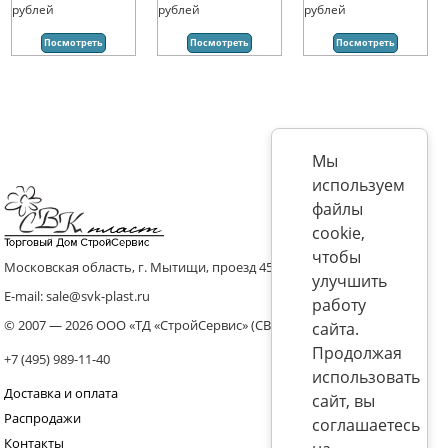
рублей
рублей
рублей
Посмотреть
Посмотреть
Посмотреть
Мы
используем
файлы
cookie,
чтобы
Московская область, г. Мытищи, проезд 4536 владение 8, стр.10
улучшить
E-mail: sale@svk-plast.ru
работу
© 2007 — 2026 ООО «ТД «СтройСервис» (СВК)
сайта.
Продолжая
+7 (495) 989-11-40
использовать
Доставка и оплата
сайт, вы
Распродажи
соглашаетесь
Контакты