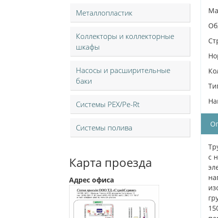
Ма
Металлопластик
Об
Коллекторы и коллекторные
Ст
шкафы
Но
Насосы и расширительные
Ко
баки
Ти
На
Системы PEX/Pe-Rt
О
Системы полива
Тр
с 
Карта проезда
эл
на
Адрес офиса
из
гр
15