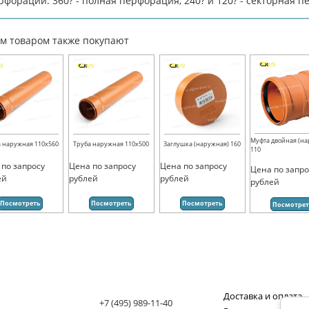
рфорации: 360? - полная перфорация, 240? и 120? - секторная 
им товаром также покупают
Муфта двойная (н
 наружная 110х560
Труба наружная 110х500
Заглушка (наружная) 160
110
 по запросу
Цена по запросу
Цена по запросу
Цена по запро
ей
рублей
рублей
рублей
Посмотреть
Посмотреть
Посмотреть
Посмотре
Доставка и оплата
+7 (495) 989-11-40