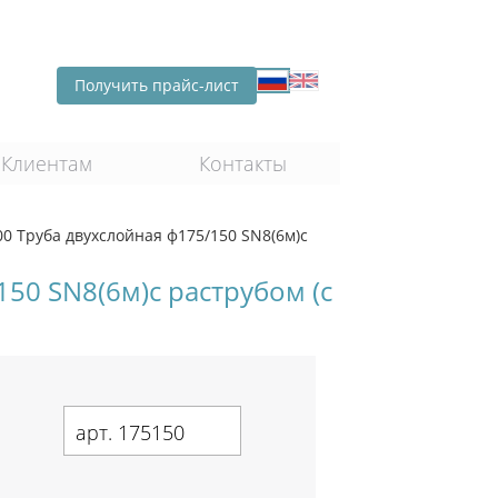
Получить прайс-лист
Клиентам
Контакты
 Труба двухслойная ф175/150 SN8(6м)с
50 SN8(6м)с раструбом (с
арт. 175150