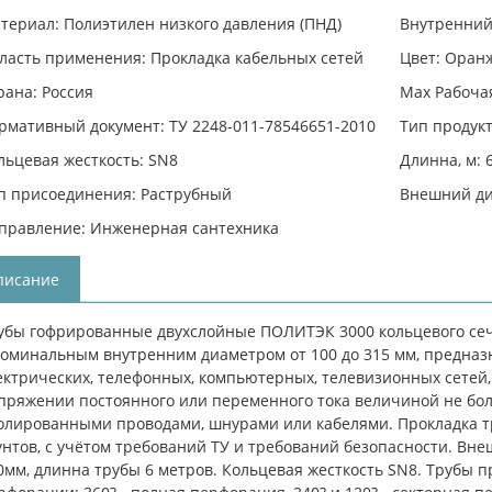
териал: Полиэтилен низкого давления (ПНД)
Внутренний 
ласть применения: Прокладка кабельных сетей
Цвет: Оран
рана: Россия
Max Рабочая
рмативный документ: ТУ 2248-011-78546651-2010
Тип продукт
льцевая жесткость: SN8
Длинна, м: 
п присоединения: Раструбный
Внешний ди
правление: Инженерная сантехника
писание
убы гофрированные двухслойные ПОЛИТЭК 3000 кольцевого сеч
номинальным внутренним диаметром от 100 до 315 мм, предназ
ектрических, телефонных, компьютерных, телевизионных сетей
пряжении постоянного или переменного тока величиной не бо
олированными проводами, шнурами или кабелями. Прокладка тр
унтов, с учётом требований ТУ и требований безопасности. Вн
0мм, длинна трубы 6 метров. Кольцевая жесткость SN8. Трубы 