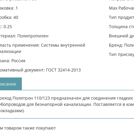
аковка: 1
Max Рабочая
робка: 40
Тип продукт
: 0.25
Толщина сте
териал: Полипропилен
Внешний ди
ласть применения: Системы внутренней
Бренд: Пол
нализации
Тип присое
рана: Россия
рмативный документ: ГОСТ 32414-2013
писание
реход Политрон 110/123 предназначен для соединения гладких
убопроводов для безнапорной канализации. Поставляется в ко
рокладками).
им товаром также покупают