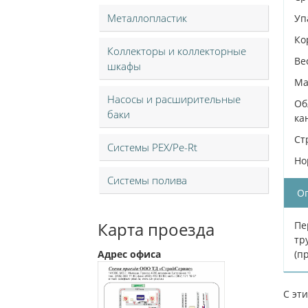
Металлопластик
Уп
Ко
Коллекторы и коллекторные
Вес
шкафы
Ма
Насосы и расширительные
Об
баки
ка
Ст
Системы PEX/Pe-Rt
Но
Системы полива
О
Карта проезда
Пе
тр
Адрес офиса
(п
С эт