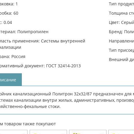
аковка: 1
Тип продукт
робка: 60
Толщина сте
: 0.04
Цвет: Серы
териал: Полипропилен
Бренд: Пол
ласть применения: Системы внутренней
Направлени
нализации
Тип присое
рана: Россия
Внешний ди
рмативный документ: ГОСТ 32414-2013
писание
ойник канализационный Политрон 32х32/87 предназначен для 
стемах канализации внутри жилых, административных, произв
зяйственно-фекальные стоки.
им товаром также покупают