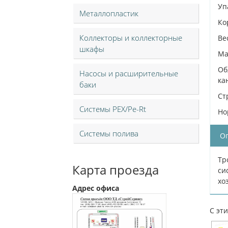
Уп
Металлопластик
Ко
Коллекторы и коллекторные
Вес
шкафы
Ма
Об
Насосы и расширительные
ка
баки
Ст
Системы PEX/Pe-Rt
Но
Системы полива
О
Тр
Карта проезда
си
хо
Адрес офиса
С эт