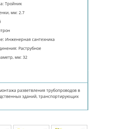
а: Тройник
нки, мм: 2.7
й
итрон
е: Инженерная сантехника
динения: Раструбное
аметр, мм: 32
монтажа разветвления трубопроводов в
одственных зданий, транспортирующих