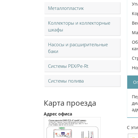
Уп
Металлопластик
Ко
Коллекторы и коллекторные
Вес
шкафы
Ма
Об
Насосы и расширительные
ка
баки
Ст
Системы PEX/Pe-Rt
Но
Системы полива
О
Пе
Карта проезда
ди
ад
Адрес офиса
С эт