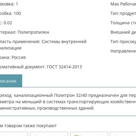
аковка: 1
Max Рабочая
робка: 100
Тип продукт
: 0.02
Толщина сте
териал: Полипропилен
Внешний ди
ласть применения: Системы внутренней
Тип присое
нализации
Направлени
рана: Россия
рмативный документ: ГОСТ 32414-2013
писание
реход канализационный Политрон 32/40 предназначен для пер
аметра на меньший в системах транспортирующих хозяйственн
министративных, производственных зданий.
им товаром также покупают