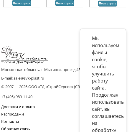
Посмотреть
Посмотреть
Посмотреть
Мы
используем
файлы
cookie,
чтобы
Московская область, г. Мытищи, проезд 4536 владение 8, стр.10
улучшить
E-mail: sale@svk-plast.ru
работу
© 2007 — 2026 ООО «ТД «СтройСервис» (СВК)
сайта.
Продолжая
+7 (495) 989-11-40
использовать
Доставка и оплата
сайт, вы
Распродажи
соглашаетесь
Контакты
на
Обратная связь
обработку