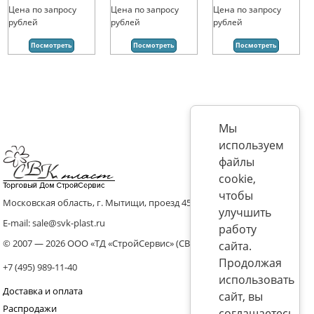
Цена по запросу
Цена по запросу
Цена по запросу
рублей
рублей
рублей
Посмотреть
Посмотреть
Посмотреть
Мы
используем
файлы
cookie,
чтобы
Московская область, г. Мытищи, проезд 4536 владение 8, стр.10
улучшить
E-mail: sale@svk-plast.ru
работу
© 2007 — 2026 ООО «ТД «СтройСервис» (СВК)
сайта.
Продолжая
+7 (495) 989-11-40
использовать
Доставка и оплата
сайт, вы
Распродажи
соглашаетесь