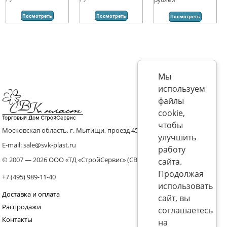
Посмотреть
Посмотреть
Посмотреть
Мы
используем
файлы
cookie,
чтобы
Московская область, г. Мытищи, проезд 4536 владение 8, стр.10
улучшить
E-mail: sale@svk-plast.ru
работу
© 2007 — 2026 ООО «ТД «СтройСервис» (СВК)
сайта.
Продолжая
+7 (495) 989-11-40
использовать
Доставка и оплата
сайт, вы
Распродажи
соглашаетесь
Контакты
на