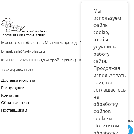
Мы
используем
файлы
cookie,
чтобы
Московская область, г. Мытищи, проезд 4536 владение 8, стр.10
улучшить
E-mail: sale@svk-plast.ru
работу
© 2007 — 2026 ООО «ТД «СтройСервис» (СВК)
сайта.
Продолжая
+7 (495) 989-11-40
использовать
Доставка и оплата
сайт, вы
Распродажи
соглашаетесь
Контакты
на
Обратная связь
обработку
Поставщикам
файлов
cookie и
Присоединяйтесь к нам:
Политикой
обработки