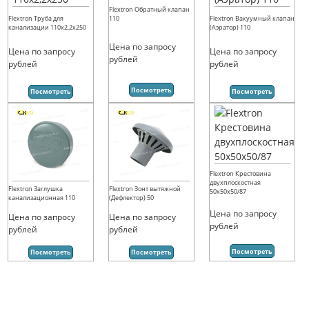
Flextron Обратный клапан
110
Flextron Труба для
Flextron Вакуумный клапан
канализации 110х2,2х250
(Аэратор) 110
Цена по запросу
Цена по запросу
Цена по запросу
рублей
рублей
рублей
Посмотреть
Посмотреть
Посмотреть
Flextron Крестовина
двухплоскостная
Flextron Заглушка
Flextron Зонт вытяжной
50х50х50/87
канализационная 110
(Дефлектор) 50
Цена по запросу
Цена по запросу
Цена по запросу
рублей
рублей
рублей
Посмотреть
Посмотреть
Посмотреть