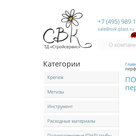
+7 (495) 989 
sale@svk-plast.ru
О компан
Категории
Глав
перф
Крепеж
ПО
пе
Метизы
Инструмент
Расходные материалы
Полиэтиленовые (ПНД) трубы