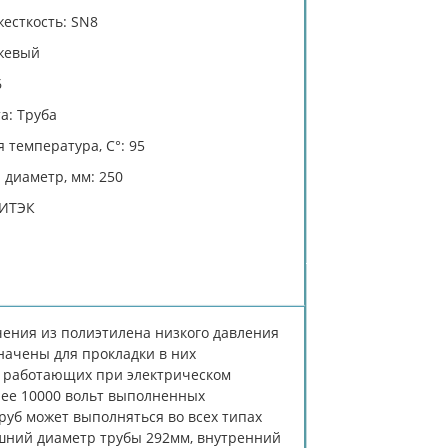
есткость: SN8
жевый
6
а: Труба
 температура, C°: 95
диаметр, мм: 250
ЛИТЭК
ения из полиэтилена низкого давления
начены для прокладки в них
, работающих при электрическом
лее 10000 вольт выполненных
уб может выполняться во всех типах
ешний диаметр трубы 292мм, внутренний