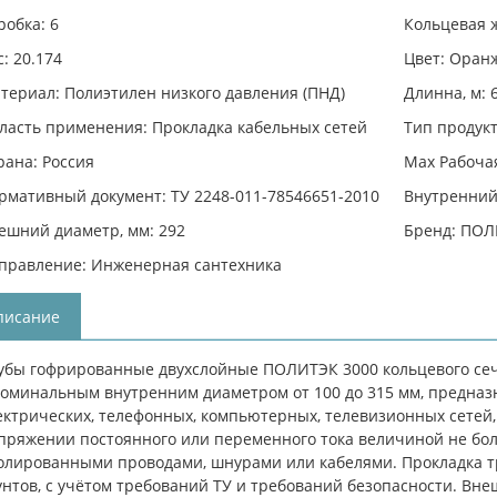
робка: 6
Кольцевая ж
с: 20.174
Цвет: Оран
териал: Полиэтилен низкого давления (ПНД)
Длинна, м: 
ласть применения: Прокладка кабельных сетей
Тип продукт
рана: Россия
Max Рабочая
рмативный документ: ТУ 2248-011-78546651-2010
Внутренний 
ешний диаметр, мм: 292
Бренд: ПО
правление: Инженерная сантехника
писание
убы гофрированные двухслойные ПОЛИТЭК 3000 кольцевого сеч
номинальным внутренним диаметром от 100 до 315 мм, предназ
ектрических, телефонных, компьютерных, телевизионных сетей
пряжении постоянного или переменного тока величиной не бо
олированными проводами, шнурами или кабелями. Прокладка тр
унтов, с учётом требований ТУ и требований безопасности. Вн