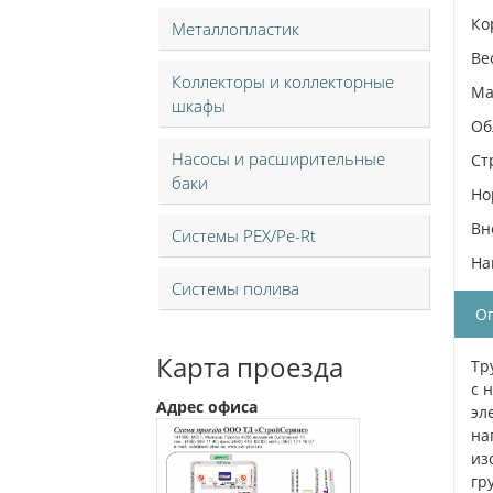
Ко
Металлопластик
Ве
Коллекторы и коллекторные
Ма
шкафы
Об
Насосы и расширительные
Ст
баки
Но
Вн
Системы PEX/Pe-Rt
На
Системы полива
О
Карта проезда
Тр
с 
Адрес офиса
эл
на
из
гр