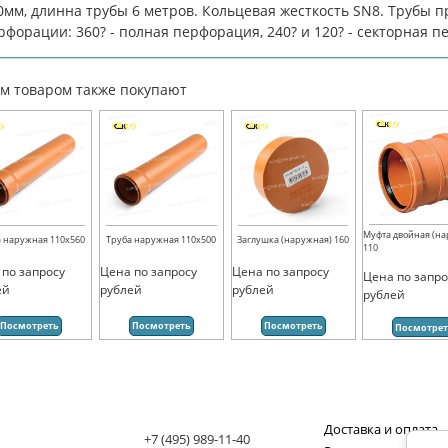
0мм, длинна трубы 6 метров. Кольцевая жесткость SN8. Трубы 
рфорации: 360? - полная перфорация, 240? и 120? - секторная 
им товаром также покупают
Муфта двойная (н
 наружная 110х560
Труба наружная 110х500
Заглушка (наружная) 160
110
 по запросу
Цена по запросу
Цена по запросу
Цена по запро
ей
рублей
рублей
рублей
Посмотреть
Посмотреть
Посмотреть
Посмотре
Доставка и оплата
+7 (495) 989-11-40