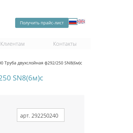
Получить прайс-лист
Клиентам
Контакты
 Труба двухслойная ф292/250 SN8(6м)с
250 SN8(6м)с
арт. 292250240