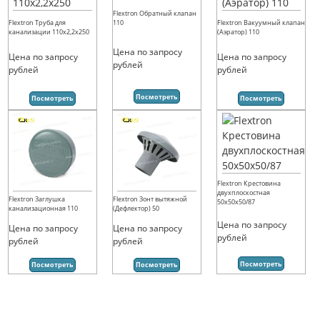
Flextron Обратный клапан
110
Flextron Труба для
Flextron Вакуумный клапан
канализации 110х2,2х250
(Аэратор) 110
Цена по запросу
Цена по запросу
Цена по запросу
рублей
рублей
рублей
Посмотреть
Посмотреть
Посмотреть
Flextron Крестовина
двухплоскостная
Flextron Заглушка
Flextron Зонт вытяжной
50х50х50/87
канализационная 110
(Дефлектор) 50
Цена по запросу
Цена по запросу
Цена по запросу
рублей
рублей
рублей
Посмотреть
Посмотреть
Посмотреть