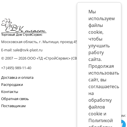
Мы
используем
файлы
cookie,
чтобы
Московская область, г. Мытищи, проезд 4536 владение 8, стр.10
улучшить
E-mail: sale@svk-plast.ru
работу
© 2007 — 2026 ООО «ТД «СтройСервис» (СВК)
сайта.
Продолжая
+7 (495) 989-11-40
использовать
Доставка и оплата
сайт, вы
Распродажи
соглашаетесь
Контакты
на
Обратная связь
обработку
Поставщикам
файлов
cookie и
Присоединяйтесь к нам:
Политикой