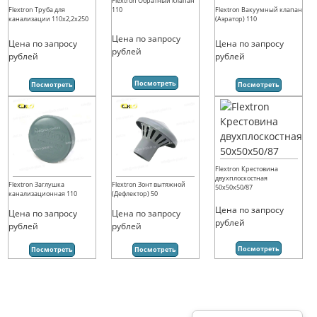
Flextron Обратный клапан
110
Flextron Труба для
Flextron Вакуумный клапан
канализации 110х2,2х250
(Аэратор) 110
Цена по запросу
Цена по запросу
Цена по запросу
рублей
рублей
рублей
Посмотреть
Посмотреть
Посмотреть
Flextron Крестовина
двухплоскостная
Flextron Заглушка
Flextron Зонт вытяжной
50х50х50/87
канализационная 110
(Дефлектор) 50
Цена по запросу
Цена по запросу
Цена по запросу
рублей
рублей
рублей
Посмотреть
Посмотреть
Посмотреть