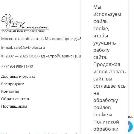
Мы
используем
файлы
cookie,
чтобы
Московская область, г. Мытищи, проезд 4536 владение 8, стр.10
улучшить
E-mail: sale@svk-plast.ru
работу
© 2007 — 2026 ООО «ТД «СтройСервис» (СВК)
сайта.
Продолжая
+7 (495) 989-11-40
использовать
Доставка и оплата
сайт, вы
Распродажи
соглашаетесь
Контакты
на
Обратная связь
обработку
Поставщикам
файлов
cookie и
Присоединяйтесь к нам:
Политикой
обработки