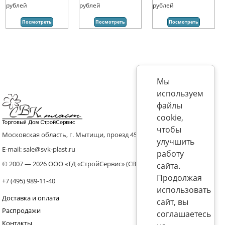
рублей
рублей
рублей
Посмотреть
Посмотреть
Посмотреть
Мы
используем
файлы
cookie,
чтобы
Московская область, г. Мытищи, проезд 4536 владение 8, стр.10
улучшить
E-mail: sale@svk-plast.ru
работу
© 2007 — 2026 ООО «ТД «СтройСервис» (СВК)
сайта.
Продолжая
+7 (495) 989-11-40
использовать
Доставка и оплата
сайт, вы
Распродажи
соглашаетесь
Контакты