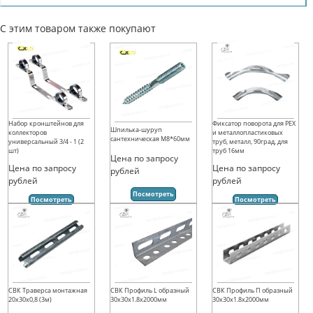
С этим товаром также покупают
Набор кронштейнов для
Фиксатор поворота для PEX
Шпилька-шуруп
коллекторов
и металлопластиковых
сантехническая М8*60мм
универсальный 3/4 - 1 (2
труб, металл, 90град, для
шт)
труб 16мм
Цена по запросу
Цена по запросу
Цена по запросу
рублей
рублей
рублей
Посмотреть
Посмотреть
Посмотреть
СВК Траверса монтажная
СВК Профиль L образный
СВК Профиль П образный
20х30х0,8 (3м)
30х30х1.8х2000мм
30х30х1.8х2000мм