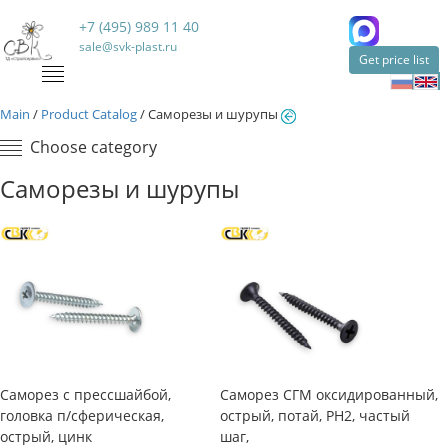
+7 (495) 989 11 40
sale@svk-plast.ru
Get price list
Main
/
Product Catalog
/
Саморезы и шурупы
Choose category
Саморезы и шурупы
Саморез с прессшайбой,
Саморез СГМ оксидированный,
головка п/сферическая,
острый, потай, PH2, частый
острый, цинк
шаг,