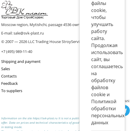
файлы
cookie,
чтобы
улучшить
Moscow region, Mytishchi, passage 4536 ownership 8, p. 10
работу
E-mail: sale@svk-plast.ru
сайта.
© 2007 — 2026 LLC Trading House StroyService (ICS)
Продолжая
+7 (495) 989-11-40
использовать
сайт, вы
Shipping and payment
соглашаетесь
Sales
на
Contacts
обработку
Feedback
файлов
To suppliers
cookie и
Join us:
Политикой
обработки
персональных
Information on the site https://svk-plast.ru It is not a public
данных
offer. Data on prices and technical characteristics of goods are
in testing mode.